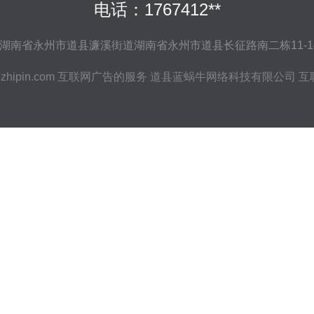
电话：1767412**
湖南省永州市道县濂溪街道湖南省永州市道县长征路南二栋11-1
zhipin.com
互联网广告的服务
道县蓝蜗牛网络科技有限公司
互