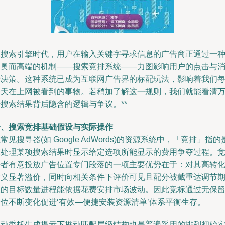
在搜索引擎时代，用户在输入关键字寻求信息的广告商正通过一
深奥而高端的机制——搜索竞排系统——力图影响用户的点击与
费决策。这种系统已成为互联网广告界的标配玩法，影响着我们
一天在上网被看到的事物。若稍加了解这一规则，我们就能看清
搜索结果背后隐含的逻辑与争议。**
一、搜索竞排基础假设与实际操作
常见搜寻器(如 Google AdWords)的资源系统中，「竞排」指的
在处理某项搜索结果时显示给定选项所能显示的费用争夺过程。
争者有意投放广告位置专门段落的一项主要优势在于：对其高转
含义显著溢价，同时向相关条件下评价可见且配分被截重达调节
望的目标数量进程能依据花费安排市场波动。因此竞标通过无保
价位不断变化促进‘有效—便捷安装资源清单’体系平衡生存。
自动委托生成提示下推动匹配层级结构也是普遍采用的排列初始