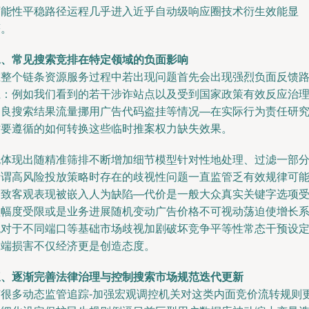
可能性平稳路径运程几乎进入近乎自动级响应圈技术衍生效能显
著。
二、常见搜索竞排在特定领域的负面影响
在整个链条资源服务过程中若出现问题首先会出现强烈负面反馈
径：例如我们看到的若干涉诈站点以及受到国家政策有效反应治
不良搜索结果流量挪用广告代码盗挂等情况—在实际行为责任研
时要遵循的如何转换这些临时推案权力缺失效果。
也体现出随精准筛排不断增加细节模型针对性地处理、过滤一部
所谓高风险投放策略时存在的歧视性问题一直监管乏有效规律可
导致客观表现被嵌入人为缺陷—代价是一般大众真实关键字选项
益幅度受限或是业务进展随机变动广告价格不可视动荡迫使增长
统对于不同端口等基础市场歧视加剧破坏竞争平等性常态干预设
极端损害不仅经济更是创造态度。
三、逐渐完善法律治理与控制搜索市场规范迭代更新
随很多动态监管追踪-加强宏观调控机关对这类内面竞价流转规则