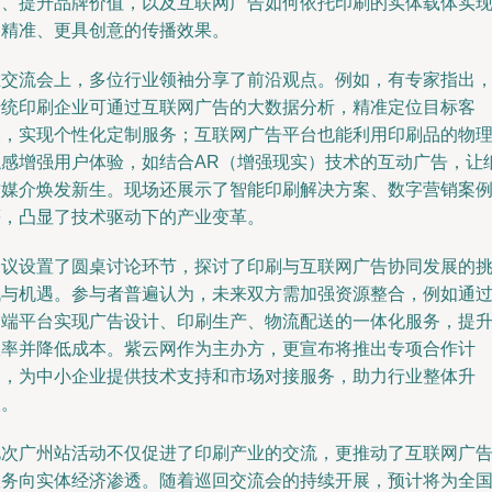
场、提升品牌价值，以及互联网广告如何依托印刷的实体载体实
更精准、更具创意的传播效果。
在交流会上，多位行业领袖分享了前沿观点。例如，有专家指出
传统印刷企业可通过互联网广告的大数据分析，精准定位目标客
户，实现个性化定制服务；互联网广告平台也能利用印刷品的物
触感增强用户体验，如结合AR（增强现实）技术的互动广告，让
质媒介焕发新生。现场还展示了智能印刷解决方案、数字营销案
等，凸显了技术驱动下的产业变革。
会议设置了圆桌讨论环节，探讨了印刷与互联网广告协同发展的
战与机遇。参与者普遍认为，未来双方需加强资源整合，例如通
云端平台实现广告设计、印刷生产、物流配送的一体化服务，提
效率并降低成本。紫云网作为主办方，更宣布将推出专项合作计
划，为中小企业提供技术支持和市场对接服务，助力行业整体升
级。
此次广州站活动不仅促进了印刷产业的交流，更推动了互联网广
服务向实体经济渗透。随着巡回交流会的持续开展，预计将为全